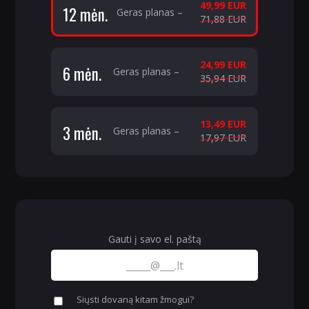
49,99 EUR
12 mėn.
Geras planas –
71,88 EUR
24,99 EUR
6 mėn.
Geras planas –
35,94 EUR
13,49 EUR
3 mėn.
Geras planas –
17,97 EUR
Gauti į savo el. paštą
Siųsti dovaną kitam žmogui?