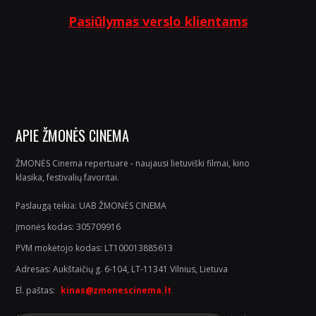
Pasiūlymas verslo klientams
APIE ŽMONĖS CINEMA
ŽMONĖS Cinema repertuare - naujausi lietuviški filmai, kino
klasika, festivalių favoritai.
Paslaugą teikia: UAB ŽMONĖS CINEMA
Įmonės kodas: 305709916
PVM mokėtojo kodas: LT100013885613
Adresas: Aukštaičių g. 6-104, LT-11341 Vilnius, Lietuva
El. paštas:
kinas@zmonescinema.lt