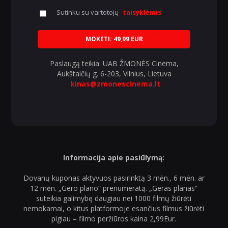
Sutinku su vartotojų
taisyklėmis
MOKĖTI:
49,99 EUR
Paslaugą teikia: UAB ŽMONĖS Cinema,
Aukštaičių g. 6-203, Vilnius, Lietuva
kinas@zmonescinema.lt
Informacija apie pasiūlymą:
Dovanų kuponas aktyvuos pasirinktą 3 mėn., 6 mėn. ar
12 mėn. „Gero plano“ prenumeratą. „Geras planas“
suteikia galimybę daugiau nei 1000 filmų žiūrėti
nemokamai, o kitus platformoje esančius filmus žiūrėti
pigiau – filmo peržiūros kaina 2,99Eur.