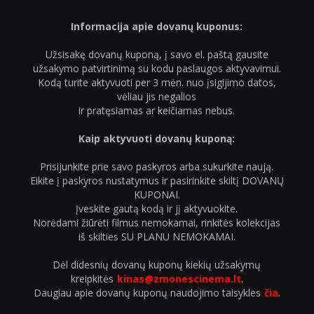
Informacija apie dovanų kuponus:
Užsisakę dovanų kuponą, į savo el. paštą gausite
užsakymo patvirtinimą su kodu paslaugos aktyvavimui.
Kodą turite aktyvuoti per 3 mėn. nuo įsigijimo datos,
vėliau jis negalios
ir pratęsiamas ar keičiamas nebus.
Kaip aktyvuoti dovanų kuponą:
Prisijunkite prie savo paskyros arba sukurkite naują.
Eikite į paskyros nustatymus ir pasirinkite skiltį DOVANŲ
KUPONAI.
Įveskite gautą kodą ir jį aktyvuokite.
Norėdami žiūrėti filmus nemokamai, rinkitės kolekcijas
iš skilties SU PLANU NEMOKAMAI.
Dėl didesnių dovanų kuponų kiekių užsakymų
kreipkitės
kinas@zmonescinema.lt
.
Daugiau apie dovanų kuponų naudojimo taisykles
čia
.