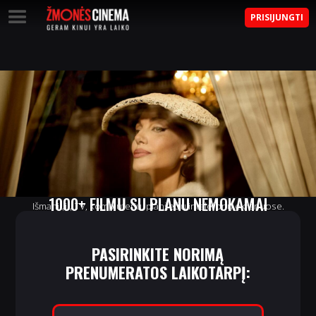
PRISIJUNGTI
1000+ FILMŲ SU PLANU NEMOKAMAI
Išmaniųjų TV, kompiuterių, planšečių ir telefonų ekranuose.
PASIRINKITE NORIMĄ
PRENUMERATOS LAIKOTARPĮ: